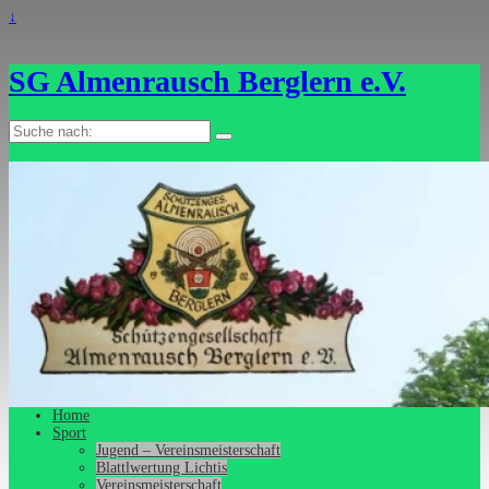
↓
SG Almenrausch Berglern e.V.
Suche
nach:
Home
Sport
Jugend – Vereinsmeisterschaft
Blattlwertung Lichtis
Vereinsmeisterschaft