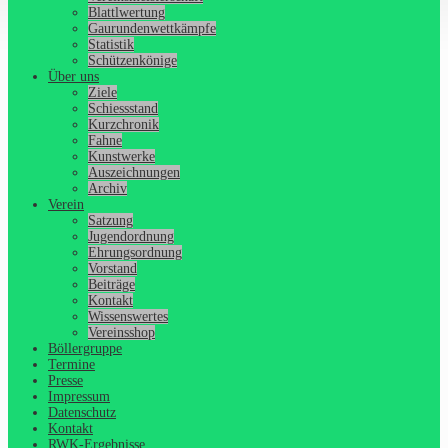
Blattlwertung
Gaurundenwettkämpfe
Statistik
Schützenkönige
Über uns
Ziele
Schiessstand
Kurzchronik
Fahne
Kunstwerke
Auszeichnungen
Archiv
Verein
Satzung
Jugendordnung
Ehrungsordnung
Vorstand
Beiträge
Kontakt
Wissenswertes
Vereinsshop
Böllergruppe
Termine
Presse
Impressum
Datenschutz
Kontakt
RWK-Ergebnisse