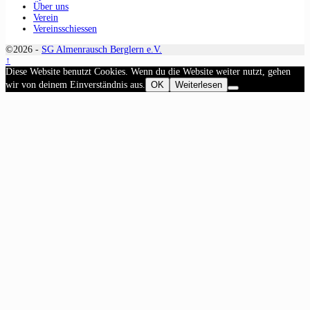
Über uns
Verein
Vereinsschiessen
©2026 -
SG Almenrausch Berglern e.V.
↑
Diese Website benutzt Cookies. Wenn du die Website weiter nutzt, gehen
wir von deinem Einverständnis aus.
OK
Weiterlesen