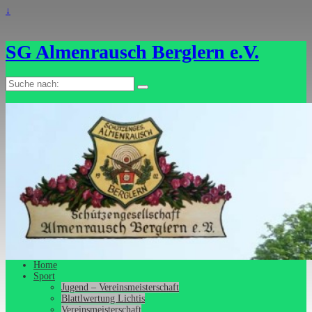
↓
SG Almenrausch Berglern e.V.
Suche
nach:
Home
Sport
Jugend – Vereinsmeisterschaft
Blattlwertung Lichtis
Vereinsmeisterschaft