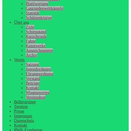
Blattlwertung
Gaurundenwettkämpfe
Statistik
Schützenkönige
Über uns
Ziele
Schiessstand
Kurzchronik
Fahne
Kunstwerke
Auszeichnungen
Archiv
Verein
Satzung
Jugendordnung
Ehrungsordnung
Vorstand
Beiträge
Kontakt
Wissenswertes
Vereinsshop
Böllergruppe
Termine
Presse
Impressum
Datenschutz
Kontakt
RWK-Ergebnisse